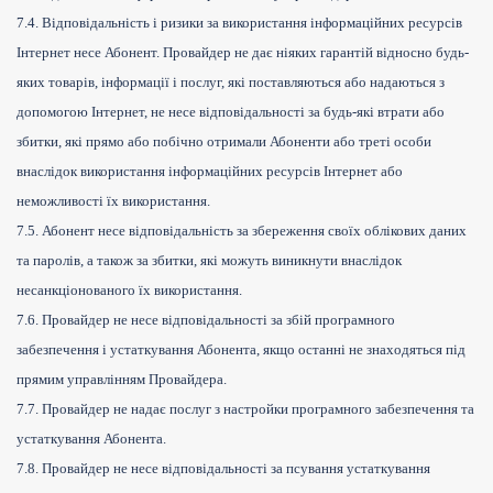
7.4. Відповідальність і ризики за використання інформаційних ресурсів
Інтернет несе Абонент. Провайдер не дає ніяких гарантій відносно будь-
яких товарів, інформації і послуг, які поставляються або надаються з
допомогою Інтернет, не несе відповідальності за будь-які втрати або
збитки, які прямо або побічно отримали Абоненти або треті особи
внаслідок використання інформаційних ресурсів Інтернет або
неможливості їх використання.
7.5. Абонент несе відповідальність за збереження своїх облікових даних
та паролів, а також за збитки, які можуть виникнути внаслідок
несанкціонованого їх використання.
7.6. Провайдер не несе відповідальності за збій програмного
забезпечення і устаткування Абонента, якщо останні не знаходяться під
прямим управлінням Провайдера.
7.7. Провайдер не надає послуг з настройки програмного забезпечення та
устаткування Абонента.
7.8. Провайдер не несе відповідальності за псування устаткування