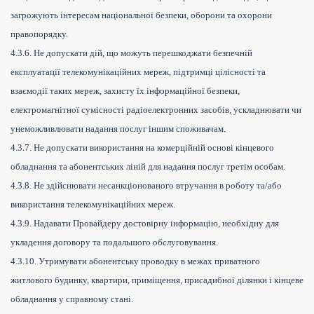
загрожують інтересам національної безпеки, оборони та охорони
правопорядку.
4.3.6. Не допускати дій, що можуть перешкоджати безпечній
експлуатації телекомунікаційних мереж, підтримці цілісності та
взаємодії таких мереж, захисту їх інформаційної безпеки,
електромагнітної сумісності радіоелектронних засобів, ускладнювати чи
унеможливлювати надання послуг іншим споживачам.
4.3.7. Не допускати використання на комерційній основі кінцевого
обладнання та абонентських ліній для надання послуг третім особам.
4.3.8. Не здійснювати несанкціонованого втручання в роботу та/або
використання телекомунікаційних мереж.
4.3.9. Надавати Провайдеру достовірну інформацію, необхідну для
укладення договору та подальшого обслуговування.
4.3.10. Утримувати абонентську проводку в межах приватного
житлового будинку, квартири, приміщення, присадибної ділянки і кінцеве
обладнання у справному стані.