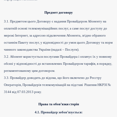
Предмет договору
3.1. Предметом цього Договору є надання Провайдером Абоненту на
оплатній основі телекомунікаційних послуг, а саме послуг доступу до
мережі Інтернет, за адресою підключення Абонента, згідно обраного
останнім Пакету послуг, у відповідності до умов цього Договору та норм
чинного законодавства України (надалі – Послуги).
3.2. Абонент користується послугами Провайдера і оплачує їх у повному
обсязі у відповідності до встановлених Провайдером тарифів, в порядку,
регламентованому цим договором.
3.3. Провайдер доводить до відома, що його включено до Реєстру
Операторів, Провайдерів телекомунікацій на підставі
Рішення НКРЗІ №
3144 від 07.03.2013 року.
Права та обов’язки сторін
4.1. Провайдер зобов’язується: