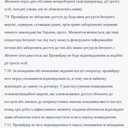
Абонента через дію обставин непереборної сили (наприклад, дії третіх
осіб, погодні умови, але не обмежуючись ними).
7.9. Провайдер не забороняє доступ до будь-яких ресурсів Інтернет,
мережі, серверам, сховищам даних, крім прямо заборонених нормами
чинного законодавства України, проте, Абонентом визнається, що інші
оператори Інтернет час від часу можуть фільтрувати інформаційні
потоки або забороняти доступ до тих або інших ресурсів Інтернет, і
Абонент погоджується, що Провайдер не буде відповідальним за подібні
дії третіх осіб.
7.10. За ненадання або неналежне надання послуг оператор, провайдер
несе перед споживачем відповідальність, в тому числі майнову,
відповідно до закону та договору. У разі неусунення пошкодження
телекомунікаційної мережі, яке унеможливлює доступ абонента до
послуги або знизило до неприпустимих значень показники якості послуг,
понад три доби із зафіксованого моменту подання абонентом відповідної
заяви абонентна плата не нараховується за весь період пошкодження.
7.11. Провайдер не несе відповідальності перед споживачем за ненадання