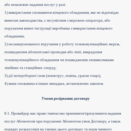
або неналежне надання послуг у разі:
1) використання споживачем кінцевого обладнання, яке не відповідає
вимогам законодавства, є несумісним з мережею оператора, або
порушення вимог інструкції виробника з використання кінцевого
обладнання;
2) несанкціонованого втручання у роботу телекомунікаційних мереж,
пошкодження абонентської проводки або лінії, викрадення
телекомунікаційного обладнання чи пошкодження зловмисниками
лінійних та станційних споруд;
3) дії непереборної сили (землетрус, повінь, ураган тощо);
4) вини споживача в інших випадках, встановлених законом.
Умови розірвання договору
8.1. Провайдер має право тимчасово припинити/призупинити надання
послуг Абонентові при порушенні Абонентом умов Договору, а також
порядку розрахунків на умовах цього договору та норм чинного