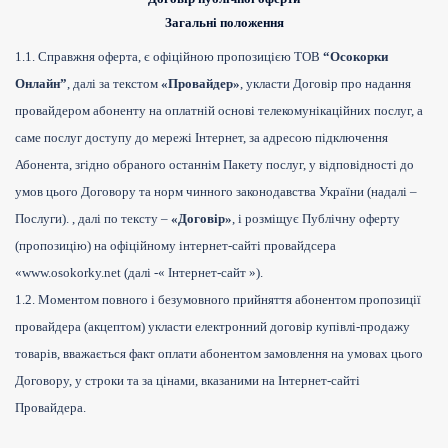
Загальні положення
1.1. Справжня оферта, є офіційною пропозицією ТОВ
“Осокорки
Онлайн”
, далі за текстом
«Провайдер»
, укласти Договір про надання
провайдером абоненту на оплатній основі телекомунікаційних послуг, а
саме послуг доступу до мережі Інтернет, за адресою підключення
Абонента, згідно обраного останнім Пакету послуг, у відповідності до
умов цього Договору та норм чинного законодавства України (надалі –
Послуги). , далі по тексту –
«Договір»
, і розміщує Публічну оферту
(пропозицію) на офіційному інтернет-сайті провайдсера
«www.osokorky.net (далі -« Інтернет-сайт »).
1.2. Моментом повного і безумовного прийняття абонентом пропозиції
провайдера (акцептом) укласти електронний договір купівлі-продажу
товарів, вважається факт оплати абонентом замовлення на умовах цього
Договору, у строки та за цінами, вказаними на Інтернет-сайті
Провайдера.