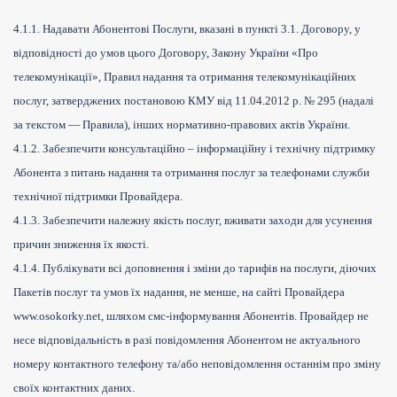
4.1.1. Надавати Абонентові Послуги, вказані в пункті 3.1. Договору, у
відповідності до умов цього Договору, Закону України «Про
телекомунікації», Правил надання та отримання телекомунікаційних
послуг, затверджених постановою КМУ від 11.04.2012 р. № 295 (надалі
за текстом — Правила), інших нормативно-правових актів України.
4.1.2. Забезпечити консультаційно – інформаційну і технічну підтримку
Абонента з питань надання та отримання послуг за телефонами служби
технічної підтримки Провайдера.
4.1.3. Забезпечити належну якість послуг, вживати заходи для усунення
причин зниження їх якості.
4.1.4. Публікувати всі доповнення і зміни до тарифів на послуги, діючих
Пакетів послуг та умов їх надання, не менше, на сайті Провайдера
www.osokorky.net, шляхом смс-інформування Абонентів. Провайдер не
несе відповідальність в разі повідомлення Абонентом не актуального
номеру контактного телефону та/або неповідомлення останнім про зміну
своїх контактних даних.