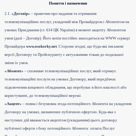
Поняття і визначення
2.1.
«Договір»
– правочин про надання та отримання
телекомунікаційних послуг, укладений між Провайдером і Абонентом на
умовах Приєднання (ст. 634 ЦК України) в момент акцепту Абонентом
умов (далі – Договір). Його копія постійно знаходиться на WWW сервері
Провайдера
www.osokorky.net
. Сторони згодні, що будь-які письмові
версії Договору та Прейскуранту є актуальними тільки до подальшої
зміни їх умов.
«Абонент»
– споживач телекомунікаційних послуг, який отримує
телекомунікаційні послуги на умовах Договору, який передбачає
підключення кінцевого обладнання, що перебуває в його власності або
користуванні, до телекомунікаційної мережі.
«Акцепт»
– повна і безумовна згода потенційного Абонента на укладення
Договору на умовах, визначених публічною офертою. Будь-яка з
наступних дій вважається акцептом (укладанням) цього договору
публічної оферти з боку потенційного Абонента:
оплата Послуг