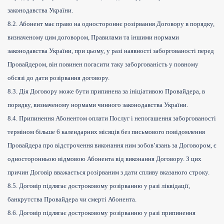
законодавства України.
8.2. Абонент має право на одностороннє розірвання Договору в порядку,
визначеному цим договором, Правилами та іншими нормами
законодавства України, при цьому, у разі наявності заборгованості перед
Провайдером, він повинен погасити таку заборгованість у повному
обсязі до дати розірвання договору.
8.3. Дія Договору може бути припинена за ініціативою Провайдера, в
порядку, визначеному нормами чинного законодавства України.
8.4. Припинення Абонентом оплати Послуг і непогашення заборгованості
терміном більше 6 календарних місяців без письмового повідомлення
Провайдера про відстрочення виконання ним зобов’язань за Договором, є
односторонньою відмовою Абонента від виконання Договору. З цих
причин Договір вважається розірваним з дати спливу вказаного строку.
8.5. Договір підлягає достроковому розірванню у разі ліквідації,
банкрутства Провайдера чи смерті Абонента.
8.6. Договір підлягає достроковому розірванню у разі припинення