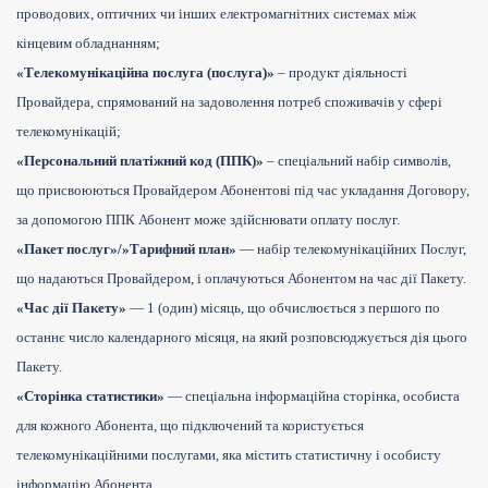
проводових, оптичних чи інших електромагнітних системах між
кінцевим обладнанням;
«Телекомунікаційна послуга (послуга)»
– продукт діяльності
Провайдера, спрямований на задоволення потреб споживачів у сфері
телекомунікацій;
«Персональний платіжний код (ППК)»
– спеціальний набір символів,
що присвоюються Провайдером Абонентові під час укладання Договору,
за допомогою ППК Абонент може здійснювати оплату послуг.
«Пакет послуг»/»Тарифний план»
— набір телекомунікаційних Послуг,
що надаються Провайдером, і оплачуються Абонентом на час дії Пакету.
«Час дії Пакету»
— 1 (один) місяць, що обчислюється з першого по
останнє число календарного місяця, на який розповсюджується дія цього
Пакету.
«Сторінка статистики»
— спеціальна інформаційна сторінка, особиста
для кожного Абонента, що підключений та користується
телекомунікаційними послугами, яка містить статистичну і особисту
інформацію Абонента.