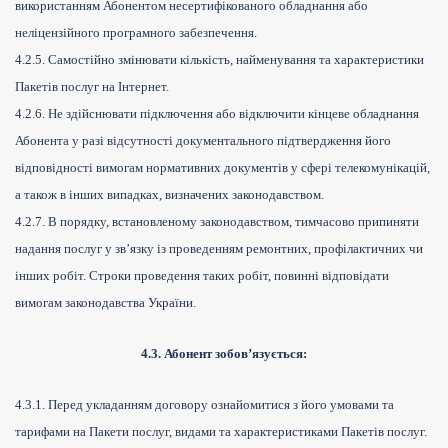
використанням Абонентом несертифікованого обладнання або
неліцензійного програмного забезпечення.
4.2.5. Самостійно змінювати кількість, найменування та характеристики
Пакетів послуг на Інтернет.
4.2.6. Не здійснювати підключення або відключити кінцеве обладнання
Абонента у разі відсутності документального підтвердження його
відповідності вимогам нормативних документів у сфері телекомунікацій,
а також в інших випадках, визначених законодавством.
4.2.7. В порядку, встановленому законодавством, тимчасово припиняти
надання послуг у зв’язку із проведенням ремонтних, профілактичних чи
інших робіт. Строки проведення таких робіт, повинні відповідати
вимогам законодавства України.
4.3. Абонент зобов’язується:
4.3.1. Перед укладанням договору ознайомитися з його умовами та
тарифами на Пакети послуг, видами та характеристиками Пакетів послуг.