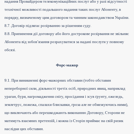
надання Провайдером телекомунікаційних послуг або у разі відсутності
технічної можливості подальшого надання таких послуг Абоненту, в
порядку, визначеному цим договором та чинним законодавством України.
8.7. Договір підлягає розірванню за рішенням суду.
8.8. Припинення дії договору або його дострокове розірвання не звільняє
Абонента від зобов’язання розрахуватися за надані послуги у повному
обсязі.
Форс-мажор
9.1. При виникненні форс-мажорних обставин (тобто обставин
непереборної сили, діяльності третіх осіб, природних явищ, наприклад
ураган, буря, нагромадження снігу, просідання і зсув ґрунту, ожеледь,
землетрус, пожежа, спалахи блискавки, гроза але не обмежуючись ними),
що виключають або перешкоджають виконанню Договору, Сторони не
матимуть взаємних претензій, і кожна із Сторін приймає на свій ризик
наслідки цих обставин.