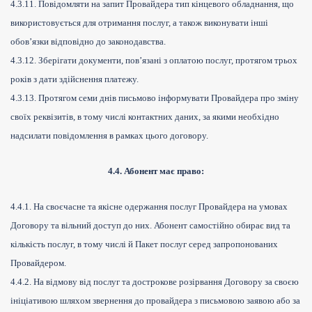
4.3.11. Повідомляти на запит Провайдера тип кінцевого обладнання, що
використовується для отримання послуг, а також виконувати інші
обов’язки відповідно до законодавства.
4.3.12. Зберігати документи, пов’язані з оплатою послуг, протягом трьох
років з дати здійснення платежу.
4.3.13. Протягом семи днів письмово інформувати Провайдера про зміну
своїх реквізитів, в тому числі контактних даних, за якими необхідно
надсилати повідомлення в рамках цього договору.
4.4. Абонент має право:
4.4.1. На своєчасне та якісне одержання послуг Провайдера на умовах
Договору та вільний доступ до них. Абонент самостійно обирає вид та
кількість послуг, в тому числі й Пакет послуг серед запропонованих
Провайдером.
4.4.2. На відмову від послуг та дострокове розірвання Договору за своєю
ініціативою шляхом звернення до провайдера з письмовою заявою або за