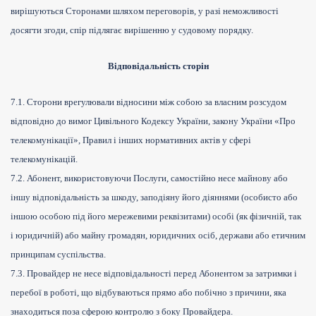
вирішуються Сторонами шляхом переговорів, у разі неможливості
досягти згоди, спір підлягає вирішенню у судовому порядку.
Відповідальність сторін
7.1. Сторони врегулювали відносини між собою за власним розсудом
відповідно до вимог Цивільного Кодексу України, закону України «Про
телекомунікації», Правил і інших нормативних актів у сфері
телекомунікацій.
7.2. Абонент, використовуючи Послуги, самостійно несе майнову або
іншу відповідальність за шкоду, заподіяну його діяннями (особисто або
іншою особою під його мережевими реквізитами) особі (як фізичній, так
і юридичній) або майну громадян, юридичних осіб, держави або етичним
принципам суспільства.
7.3. Провайдер не несе відповідальності перед Абонентом за затримки і
перебої в роботі, що відбуваються прямо або побічно з причини, яка
знаходиться поза сферою контролю з боку Провайдера.