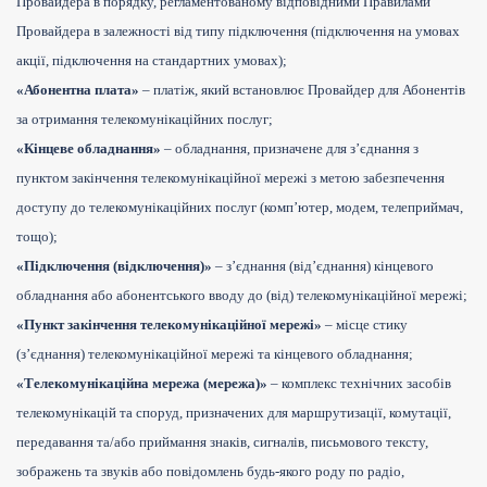
Провайдера в порядку, регламентованому відповідними Правилами
Провайдера в залежності від типу підключення (підключення на умовах
акції, підключення на стандартних умовах);
«Абонентна плата»
– платіж, який встановлює Провайдер для Абонентів
за отримання телекомунікаційних послуг;
«Кінцеве обладнання»
– обладнання, призначене для з’єднання з
пунктом закінчення телекомунікаційної мережі з метою забезпечення
доступу до телекомунікаційних послуг (комп’ютер, модем, телеприймач,
тощо);
«Підключення (відключення)»
– з’єднання (від’єднання) кінцевого
обладнання або абонентського вводу до (від) телекомунікаційної мережі;
«Пункт закінчення телекомунікаційної мережі»
– місце стику
(з’єднання) телекомунікаційної мережі та кінцевого обладнання;
«Телекомунікаційна мережа (мережа)»
– комплекс технічних засобів
телекомунікацій та споруд, призначених для маршрутизації, комутації,
передавання та/або приймання знаків, сигналів, письмового тексту,
зображень та звуків або повідомлень будь-якого роду по радіо,