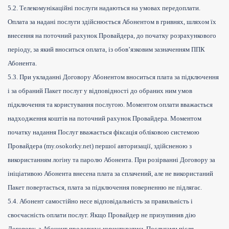
5.2. Телекомунікаційні послуги надаються на умовах передоплати.
Оплата за надані послуги здійснюється Абонентом в гривнях, шляхом їх
внесення на поточний рахунок Провайдера, до початку розрахункового
періоду, за який вноситься оплата, із обов’язковим зазначенням ППК
Абонента.
5.3. При укладанні Договору Абонентом вноситься плата за підключення
і за обраний Пакет послуг у відповідності до обраних ним умов
підключення та користування послугою. Моментом оплати вважається
надходження коштів на поточний рахунок Провайдера. Моментом
початку надання Послуг вважається фіксація обліковою системою
Провайдера (my.osokorky.net) першої авторизації, здійсненою з
використанням логіну та паролю Абонента. При розірванні Договору за
ініціативою Абонента внесена плата за сплачений, але не використаний
Пакет повертається, плата за підключення поверненню не підлягає.
5.4. Абонент самостійно несе відповідальність за правильність і
своєчасність оплати послуг. Якщо Провайдер не призупинив дію
Договору, а Абонент продовжує користуватись Послугами після