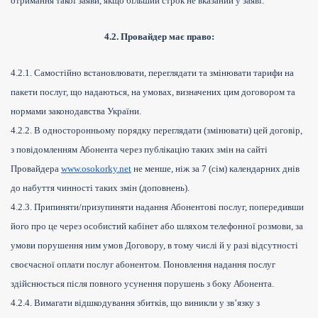
отримання такої заяви, якщо більший строк не вказаний у заяві.
4.2. Провайдер має право:
4.2.1. Самостійно встановлювати, переглядати та змінювати тарифи на
пакети послуг, що надаються, на умовах, визначених цим договором та
нормами законодавства України.
4.2.2. В односторонньому порядку переглядати (змінювати) цей договір,
з повідомленням Абонента через публікацію таких змін на сайті
Провайдера
www.osokorky.net
не менше, ніж за 7 (сім) календарних днів
до набуття чинності таких змін (доповнень).
4.2.3. Припиняти/призупиняти надання Абонентові послуг, попередивши
його про це через особистий кабінет або шляхом телефонної розмови, за
умови порушення ним умов Договору, в тому числі й у разі відсутності
своєчасної оплати послуг абонентом. Поновлення надання послуг
здійснюється після повного усунення порушень з боку Абонента.
4.2.4. Вимагати відшкодування збитків, що виникли у зв’язку з