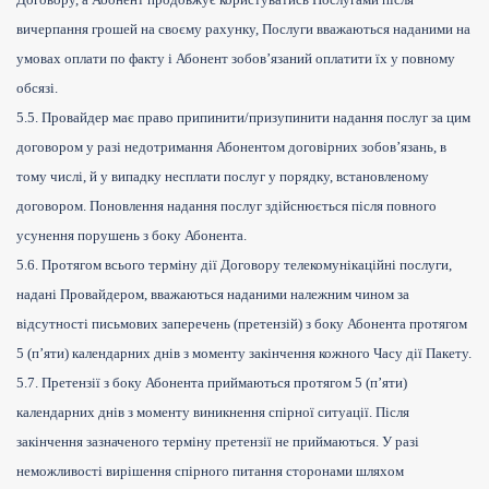
вичерпання грошей на своєму рахунку, Послуги вважаються наданими на
умовах оплати по факту і Абонент зобов’язаний оплатити їх у повному
обсязі.
5.5. Провайдер має право припинити/призупинити надання послуг за цим
договором у разі недотримання Абонентом договірних зобов’язань, в
тому числі, й у випадку несплати послуг у порядку, встановленому
договором. Поновлення надання послуг здійснюється після повного
усунення порушень з боку Абонента.
5.6. Протягом всього терміну дії Договору телекомунікаційні послуги,
надані Провайдером, вважаються наданими належним чином за
відсутності письмових заперечень (претензій) з боку Абонента протягом
5 (п’яти) календарних днів з моменту закінчення кожного Часу дії Пакету.
5.7. Претензії з боку Абонента приймаються протягом 5 (п’яти)
календарних днів з моменту виникнення спірної ситуації. Після
закінчення зазначеного терміну претензії не приймаються. У разі
неможливості вирішення спірного питання сторонами шляхом