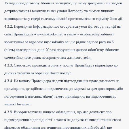
Укладанням договору Абонент засвідчує, що йому зрозумілі і він згоден
дотримуватися і виконувати всі умови Договору та вимоги чинного
законодавства у сфері телекомунікацій протягом всього терміну його дії.
4.3.2. Перевіряти інформацію, що стосується умов Договору, тарифі на
сайті Провайдера www.osokorky.net, а також у особистому кабiнетi
користувача за адресою my.osokorky.net, не рідше одного разу на 5
(п’ять) календарних днів. У разі порушення даного обов’язку Абонент
самостійно несе ризик несприятливих для нього змін.
4.3.3. Своєчасно проводити оплату послуг Провайдера відповідно до
діючих тарифів за обраний Пакет послуг.
4.3.4. На вимогу Провайдера надати підтвердження права власності на
приміщення, де здійснено підключення до мережі за цим договором, або
погодження із власником(ами) такого приміщення на підключення до
мережі Інтернет.
4.3.5. Використовувати кінцеве обладнання, що має документ про
підтвердження відповідності. а також не допускати використання свого
кінцевого обладнання для вчинення протиправних дій або дій, що